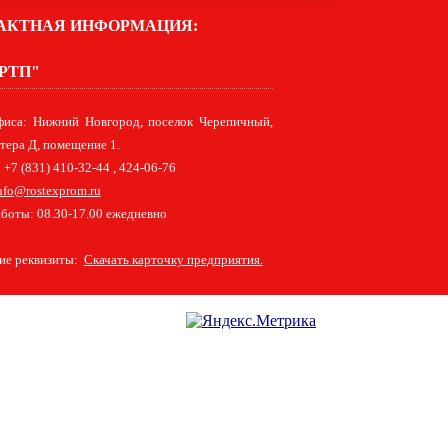
АКТНАЯ ИНФОРМАЦИЯ:
РТП"
фиса: Нижний Новгород, поселок Черепичный,
итера Д, помещение 1.
 +7 (831) 410-32-44 , 424-06-76
nfo@rostexprom.ru
боты: 08.30-17.00 ежедневно
кие реквизиты:
Скачать карточку предприятия.
шасси полной массой 3,5 т.
 массой 18 т.