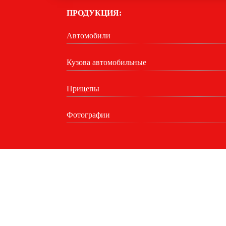
ПРОДУКЦИЯ:
Автомобили
Кузова автомобильные
Прицепы
Фотографии
Главная
Удлинение шасси автомобилей
Контакт
Европлатформа для шасси полной массой 8,5 т.
Евро
Европлатформа на базе FAW CA1180, модификации CA1
Copyright © ООО "РТП", 2007