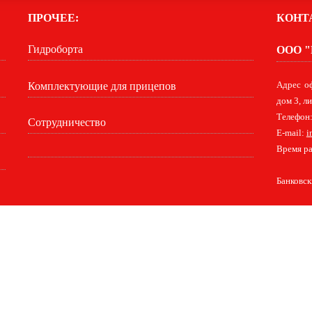
ПРОЧЕЕ:
КОНТ
Гидроборта
ООО "
Комплектующие для прицепов
Адрес о
дом 3, л
Телефон:
Сотрудничество
E-mail:
i
Время ра
Банковс
ы
Бортовые платформы на шасси полной массой 12 т.
Европлатформа для 
платформа для шасси полной массой 12 т.
Европлатформа для шасси полной
180P62K1E5, 18 т.