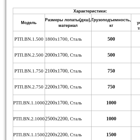
Характеристики:
Размеры лопаты(дхш),
Грузоподъемность,
Модель
у
материал
кг
т
500
РТП.ВN.1.500
1800х1700, Сталь
2000х1700,
500
РТП.ВN.2.500
Сталь
2100х1700,
750
РТП.ВN.1.750
Сталь
2200х1700,
750
РТП.ВN.2.750
Сталь
2200х1700,
1000
РТП.ВN.1.1000
Сталь
2500х2200,
1000
РТП.ВN.2.1000
Сталь
2200х2200,
1500
РТП.ВN.1.1500
Сталь