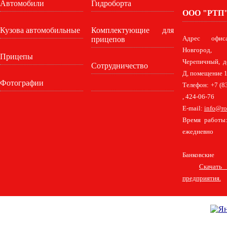
Автомобили
Гидроборта
ООО "РТП
Кузова автомобильные
Комплектующие для
прицепов
Адрес офис
Новгород,
Прицепы
Черепичный, д
Сотрудничество
Д, помещение 1
Фотографии
Телефон: +7 (8
, 424-06-76
E-mail:
info@ro
Время работы:
ежедневно
Банковские 
Скачат
предприятия.
Главная
Удлинение шасси автомобилей
Контакты
Бортовые платформы на шасси полной массой 12 т.
Европлатформа для шасси полной массой 3,5 т.
Европлатформа для шасси полной массой 8,5 т.