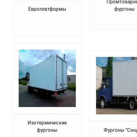
Промтоварн
Европлатформы
фургоны
Изотермические
фургоны
Фургоны "Сэн