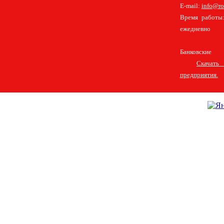
E-mail:
info@ro
Время работы:
ежедневно
Банковские 
Скачат
предприятия.
Главная
Удлинение шасси автомобилей
Контакты
Бортовые платформы на шасси полной массой 12 т.
Европлатформа для шасси полной массой 3,5 т.
Европлатформа для шасси полной массой 8,5 т.
Европлатформа для шасси полной массой 12 т.
Европлатформа для шасси полной массой 18 т.
Европлатформа на базе FAW CA1180, модификации CA1180P62K1E5, 18 т.
Copyright © ООО "РТП", 2007