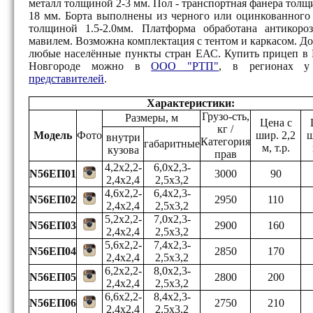
металл толщиной 2-3 мм. Пол - транспортная фанера толщ
18 мм. Борта выполнены из черного или оцинкованного
толщиной 1.5-2.0мм. Платформа обработана антикоро
мавилем. Возможна комплектация с тентом и каркасом. До
любые населённые пункты стран ЕАС.
Купить прицеп в
Новгороде можно в
ООО "РТП"
, в регионах у
представителей
.
Характеристики:
Грузо-сть,
Размеры, м
Цена с
кг /
Модель
Фото
шир. 2,2
ш
внутри
Категория
габаритные
м, т.р.
кузова
прав
4,2х2,2-
6,0х2,3-
N56ЕП01
3000
90
2,4х2,4
2,5х3,2
4,6х2,2-
6,4х2,3-
N56ЕП02
2950
110
2,4х2,4
2,5х3,2
5,2х2,2-
7,0х2,3-
N56ЕП03
2900
160
2,4х2,4
2,5х3,2
5,6х2,2-
7,4х2,3-
N56ЕП04
2850
170
2,4х2,4
2,5х3,2
6,2х2,2-
8,0х2,3-
N56ЕП05
2800
200
2,4х2,4
2,5х3,2
6,6х2,2-
8,4х2,3-
N56ЕП06
2750
210
2,4х2,4
2,5х3,2