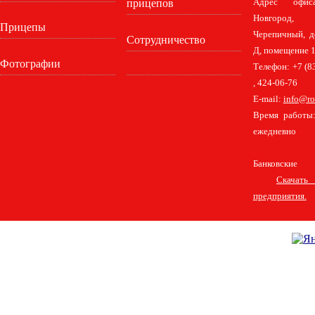
прицепов
Адрес офис
Новгород,
Прицепы
Черепичный, д
Сотрудничество
Д, помещение 1
Фотографии
Телефон: +7 (8
, 424-06-76
E-mail:
info@ro
Время работы:
ежедневно
Банковские 
Скачат
предприятия.
Главная
Удлинение шасси автомобилей
Контакты
Бортовые платформы на шасси полной массой 12 т.
Европлатформа для шасси полной массой 3,5 т.
Европлатформа для шасси полной массой 8,5 т.
Европлатформа для шасси полной массой 12 т.
Европлатформа для шасси полной массой 18 т.
Европлатформа на базе FAW CA1180, модификации CA1180P62K1E5, 18 т.